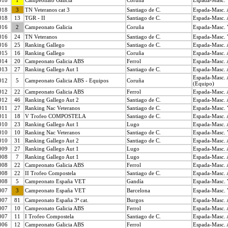
018
1
Campeonato Galicia
Coruña
Espada-Masc. V
018
3
TN Veteranos cat 3
Santiago de C.
Espada-Masc. A
018
13
TGR - II
Santiago de C.
Espada-Masc. A
016
2
Campeonato Galicia
Coruña
Espada-Masc. V
016
24
TN Veteranos
Santiago de C.
Espada-Masc. V
016
25
Ranking Gallego
Santiago de C.
Espada-Masc. A
015
16
Ranking Gallego
Coruña
Espada-Masc. A
014
20
Campeonato Galicia ABS
Ferrol
Espada-Masc. A
013
27
Ranking Gallego Aut 1
Santiago de C.
Espada-Masc. A
Espada-Masc. 
012
5
Campeonato Galicia ABS - Equipos
Coruña
(Equipo)
012
22
Campeonato Galicia ABS
Ferrol
Espada-Masc. A
012
46
Ranking Gallego Aut 2
Santiago de C.
Espada-Masc. A
011
27
Ranking Nac Veteranos
Santiago de C.
Espada-Masc. V
011
18
V Trofeo COMPOSTELA
Santiago de C.
Espada-Masc. A
010
23
Ranking Gallego Aut 1
Lugo
Espada-Masc. A
010
10
Ranking Nac Veteranos
Santiago de C.
Espada-Masc. V
010
31
Ranking Gallego Aut 2
Santiago de C.
Espada-Masc. A
009
27
Ranking Gallego Aut 1
Lugo
Espada-Masc. A
008
7
Ranking Gallego Aut 1
Lugo
Espada-Masc. A
008
22
Campeonato Galicia ABS
Ferrol
Espada-Masc. A
008
22
II Trofeo Compostela
Santiago de C.
Espada-Masc. A
008
5
Campeonato España VET
Gandía
Espada-Masc. V
007
3
Campeonato España VET
Barcelona
Espada-Masc. V
007
81
Campeonato España 3ª cat.
Burgos
Espada-Masc. A
007
10
Campeonato Galicia ABS
Ferrol
Espada-Masc. A
007
11
I Trofeo Compostela
Santiago de C.
Espada-Masc. A
006
12
Campeonato Galicia ABS
Ferrol
Espada-Masc. A