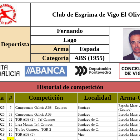
Club de Esgrima de Vigo El Oli
Fernando
Lago
Deportista
Arma
Espada
Categoría
ABS (1955)
Historial de competición
ha
#
Competición
Localidad
Arma-C
Espada-Masc. 
025
7
Campeonato Galicia ABS - Equipos
Santiago
(Equipo)
025
39
Campeonato Galicia ABS
Santiago
Espada-Masc. A
022
32
TGR ABS (2) - Trf Compos
Santiago de C.
Espada-Masc. A
022
15
Liga Master. Trf. Compos
Santiago de C.
Espada-Masc. V
020
26
Trofeo Compos. -TGR-2
Santiago de C.
Espada-Masc. A
019
15
TGR ABS (3)
Vigo
Espada-Masc. A